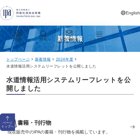
グローバルナビゲーションへジャンプ
コンテンツへジャンプ
フッターへジャンプ
English
新しいタ
新着情報
目的別
検索
お問い合わせ
メニュー
トップページ
新着情報
2024年度
水道情報活用システムリーフレットを公開しました
水道情報活用システムリーフレットを公
開しました
書籍・刊行物
ページ
トップへ
現在販売中のIPAの書籍・刊行物を掲載しています。