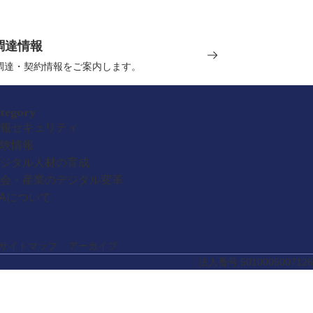
調達情報
の調達・契約情報をご案内します。
ategory
報セキュリティ
験情報
ジタル人材の育成
会・産業のデジタル変革
PAについて
サイトマップ
アーカイブ
法人番号 5010005007126