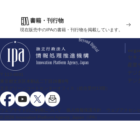
書籍・刊行物
現在販売中のIPAの書籍・刊行物を掲載しています。
orga
セキ
産業
デジ
〒113-6591
デジ
東京都文京区本駒込二丁目28番8号
文京グリーンコートセンターオフィス（総合受付13階）
ウェブサイトのご利用について
個人情報保護方針
ウェブアクセシ
© 2026 Innovation Platform Agency, Japan
（IPA）