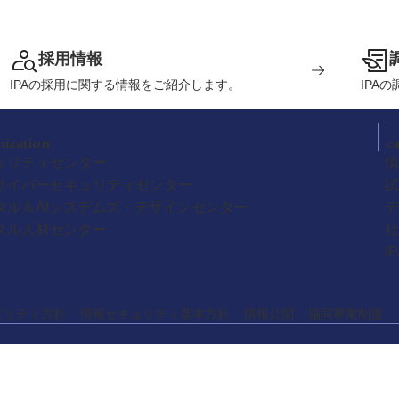
採用情報
IPAの採用に関する情報をご紹介します。
IPA
nization
c
ュリティセンター
情
サイバーセキュリティセンター
試
タル＆AIシステムズ・デザインセンター
デ
タル人材センター
社
I
ビリティ方針
情報セキュリティ基本方針
情報公開
協同事業制度