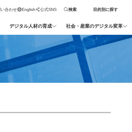
問い合わせ
English
公式SNS
検索
目的別に探す
新しいタブで開きます
デジタル人材の育成
社会・産業のデジタル変革