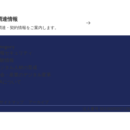
調達情報
の調達・契約情報をご案内します。
ategory
報セキュリティ
験情報
ジタル人材の育成
会・産業のデジタル変革
PAについて
サイトマップ
アーカイブ
法人番号 5010005007126