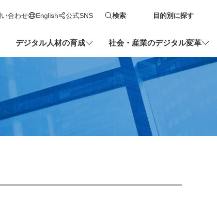
問い合わせ
English
公式SNS
検索
目的別に探す
新しいタブで開きます
デジタル人材の育成
社会・産業のデジタル変革