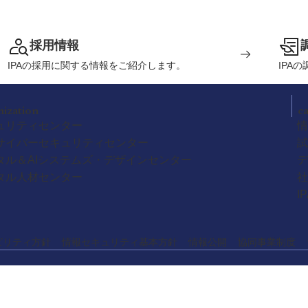
採用情報
IPAの採用に関する情報をご紹介します。
IPA
nization
c
ュリティセンター
情
サイバーセキュリティセンター
試
タル＆AIシステムズ・デザインセンター
デ
タル人材センター
社
I
ビリティ方針
情報セキュリティ基本方針
情報公開
協同事業制度