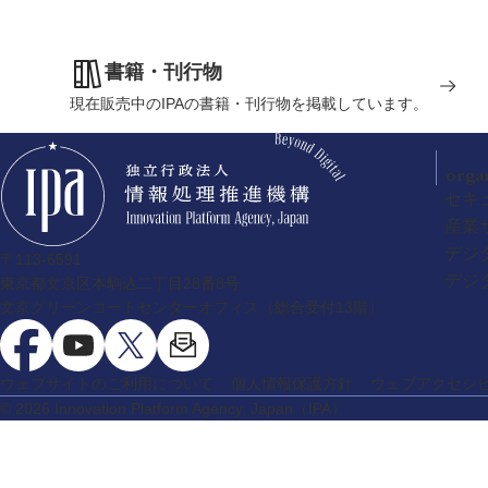
書籍・刊行物
現在販売中のIPAの書籍・刊行物を掲載しています。
orga
セキ
産業
デジ
〒113-6591
デジ
東京都文京区本駒込二丁目28番8号
文京グリーンコートセンターオフィス（総合受付13階）
ウェブサイトのご利用について
個人情報保護方針
ウェブアクセシ
© 2026 Innovation Platform Agency, Japan
（IPA）