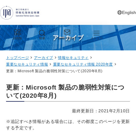
グローバルナビゲーションへジャンプ
コンテンツへジャンプ
フッターへジャンプ
English
新しいタ
アーカイブ
目的別
検索
お問い合わせ
メニュー
トップページ
アーカイブ
情報セキュリティ
重要なセキュリティ情報
重要なセキュリティ情報 2020年度
更新：Microsoft 製品の脆弱性対策について(2020年8月)
更新：Microsoft 製品の脆弱性対策につ
いて(2020年8月)
最終更新日：2021年2月10日
※追記すべき情報がある場合には、その都度このページを更新
する予定です。