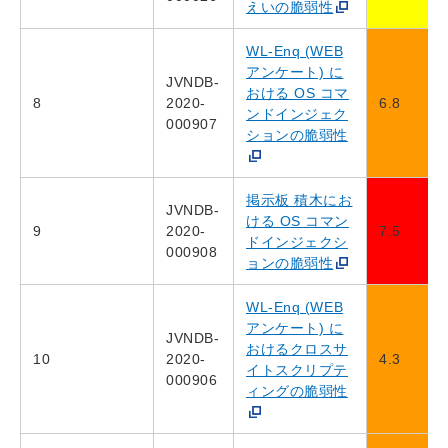
えいの脆弱性
WL-Enq (WEB
アンケート) に
JVNDB-
おける OS コマ
8
2020-
6.8
ンドインジェク
000907
ションの脆弱性
掲示板 積木にお
JVNDB-
ける OS コマン
9
2020-
7.5
ドインジェクシ
000908
ョンの脆弱性
WL-Enq (WEB
アンケート) に
JVNDB-
おけるクロスサ
10
2020-
4.3
イトスクリプテ
000906
ィングの脆弱性