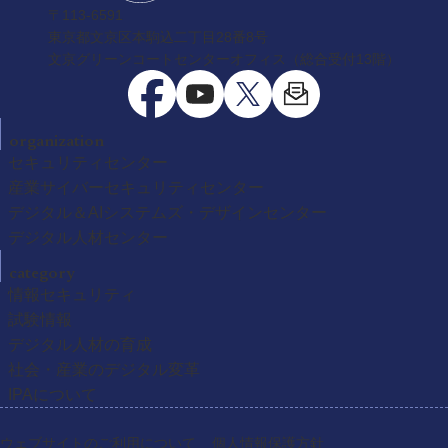
〒113-6591
東京都文京区本駒込二丁目28番8号
文京グリーンコートセンターオフィス（総合受付13階）
organization
セキュリティセンター
産業サイバーセキュリティセンター
デジタル＆AIシステムズ・デザインセンター
デジタル人材センター
category
情報セキュリティ
試験情報
デジタル人材の育成
社会・産業のデジタル変革
IPAについて
ウェブサイトのご利用について
個人情報保護方針