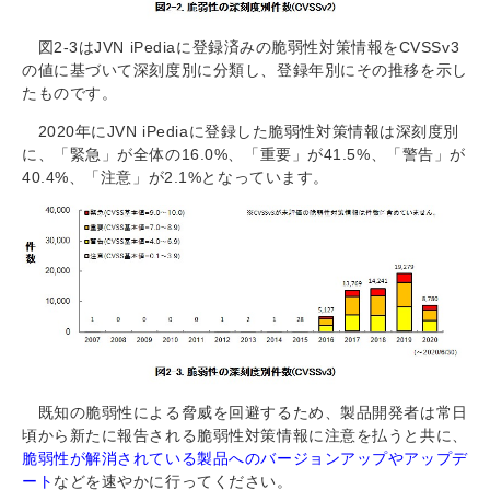
図2-3はJVN iPediaに登録済みの脆弱性対策情報をCVSSv3
の値に基づいて深刻度別に分類し、登録年別にその推移を示し
たものです。
2020年にJVN iPediaに登録した脆弱性対策情報は深刻度別
に、「緊急」が全体の16.0%、「重要」が41.5%、「警告」が
40.4%、「注意」が2.1%となっています。
既知の脆弱性による脅威を回避するため、製品開発者は常日
頃から新たに報告される脆弱性対策情報に注意を払うと共に、
脆弱性が解消されている製品へのバージョンアップやアップデ
ート
などを速やかに行ってください。