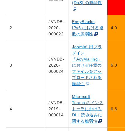
(DoS) の脆弱性
JVNDB-
EasyBlocks
2
2020-
IPv6 における複
4.0
000022
数の脆弱性
Joomla! 用プラ
グイン
JVNDB-
「AcyMailing」
3
2020-
における任意の
5.0
000024
ファイルをアッ
プロードされる
脆弱性
Microsoft
JVNDB-
Teams のインス
4
2019-
トーラにおける
6.8
000014
DLL 読み込みに
関する脆弱性