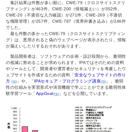
集計結果は件数が多い順に、CWE-79（クロスサイトスクリ
プティング）が463件、CWE-200（情報漏えい）が352件、
CWE-20（不適切な入力確認）が271件、CWE-269（不適切
な権限管理）が257件、CWE-787（境界外書き込み）が246件
でした。
最も件数の多かったCWE-79（クロスサイトスクリプティン
グ）は、悪用されると偽のウェブページが表示されたり、情報
が漏えいしたりするおそれがあります。
製品開発者は、ソフトウェアの企画・設計段階から、脆弱性
の低減に努めることが求められます。IPAではそのための資料
やツールとして、開発者や運営者がセキュリティを考慮したウ
ェブサイトを作成するための資料「
安全なウェブサイトの作り
方
」や、「
IPAセキュア・プログラミング講座
」、脆弱
(*4)
(*5)
性の仕組みを実習形式や演習機能で学ぶことができる脆弱性体
験学習ツール「
AppGoat
」などを公開しています。
(*6)