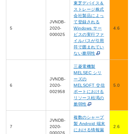
東芝デバイス＆
ストレージ株式
会社製品によっ
JVNDB-
て登録される
5
2020-
Windows サー
4.6
000025
ビスの実行ファ
イルパスが引用
符で囲まれてい
ない脆弱性
三菱電機製
MELSEC シリ
JVNDB-
ーズの
6
2020-
MELSOFT 交信
5.0
002958
ポートにおける
リソース枯渇の
脆弱性
複数のシャープ
JVNDB-
製 Android 端末
7
2020-
2.6
における情報漏
000026