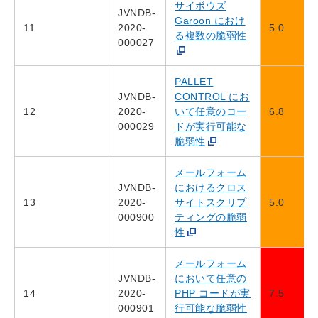
サイボウズ
JVNDB-
Garoon におけ
11
2020-
5.0
る複数の脆弱性
000027
PALLET
JVNDB-
CONTROL にお
12
2020-
いて任意のコー
6.8
000029
ドが実行可能な
脆弱性
メールフォーム
JVNDB-
におけるクロス
13
2020-
サイトスクリプ
5.0
000900
ティングの脆弱
性
メールフォーム
JVNDB-
において任意の
14
2020-
PHP コードが実
7.5
000901
行可能な脆弱性