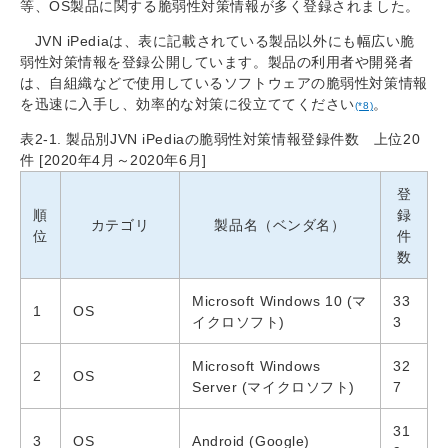
等、OS製品に関する脆弱性対策情報が多く登録されました。
JVN iPediaは、表に記載されている製品以外にも幅広い脆
弱性対策情報を登録公開しています。製品の利用者や開発者
は、自組織などで使用しているソフトウェアの脆弱性対策情報
を迅速に入手し、効率的な対策に役立ててください
。
(*8)
表2-1. 製品別JVN iPediaの脆弱性対策情報登録件数 上位20
件 [2020年4月～2020年6月]
登
順
録
カテゴリ
製品名（ベンダ名）
位
件
数
Microsoft Windows 10 (マ
33
1
OS
イクロソフト)
3
Microsoft Windows
32
2
OS
Server (マイクロソフト)
7
31
3
OS
Android (Google)