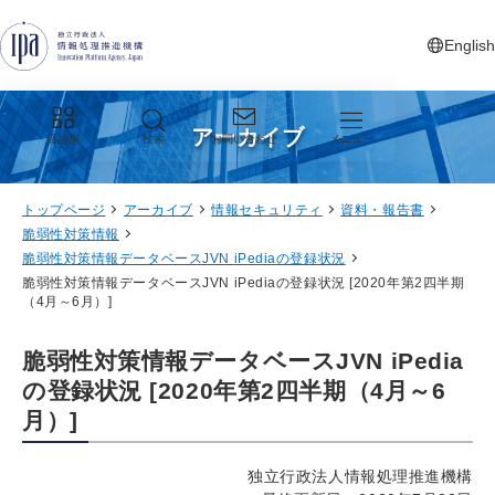
グローバルナビゲーションへジャンプ
コンテンツへジャンプ
フッターへジャンプ
English
新しいタ
アーカイブ
目的別
検索
お問い合わせ
メニュー
トップページ
アーカイブ
情報セキュリティ
資料・報告書
脆弱性対策情報
脆弱性対策情報データベースJVN iPediaの登録状況
脆弱性対策情報データベースJVN iPediaの登録状況 [2020年第2四半期
（4月～6月）]
脆弱性対策情報データベースJVN iPedia
の登録状況 [2020年第2四半期（4月～6
月）]
独立行政法人情報処理推進機構