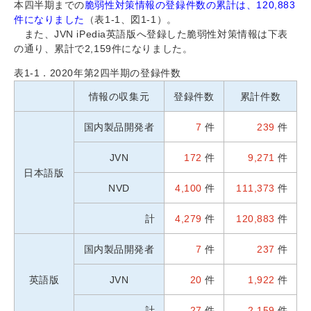
本四半期までの
脆弱性対策情報の登録件数の累計は、120,883
件になりました
（表1-1、図1-1）。
また、JVN iPedia英語版へ登録した脆弱性対策情報は下表
の通り、累計で2,159件になりました。
表1-1．2020年第2四半期の登録件数
情報の収集元
登録件数
累計件数
国内製品開発者
7
件
239
件
JVN
172
件
9,271
件
日本語版
NVD
4,100
件
111,373
件
計
4,279
件
120,883
件
国内製品開発者
7
件
237
件
英語版
JVN
20
件
1,922
件
計
27
件
2,159
件