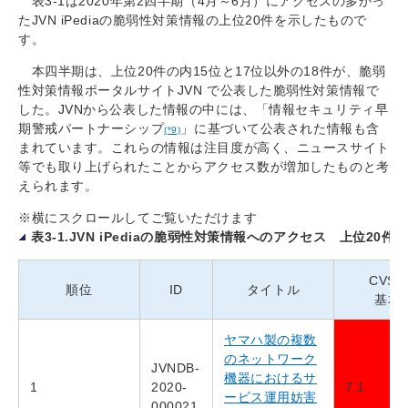
表3-1は2020年第2四半期（4月～6月）にアクセスの多かっ
たJVN iPediaの脆弱性対策情報の上位20件を示したもので
す。
本四半期は、上位20件の内15位と17位以外の18件が、脆弱
性対策情報ポータルサイトJVN で公表した脆弱性対策情報で
した。JVNから公表した情報の中には、「情報セキュリティ早
期警戒パートナーシップ
」に基づいて公表された情報も含
(*9)
まれています。これらの情報は注目度が高く、ニュースサイト
等でも取り上げられたことからアクセス数が増加したものと考
えられます。
※横にスクロールしてご覧いただけます
表3-1.JVN iPediaの脆弱性対策情報へのアクセス 上位20件 [2
CVSS
順位
ID
タイトル
基本
ヤマハ製の複数
のネットワーク
JVNDB-
機器におけるサ
1
2020-
7.1
ービス運用妨害
000021