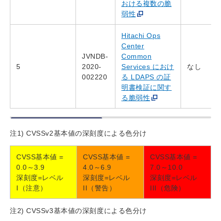
おける複数の脆
弱性
Hitachi Ops
Center
JVNDB-
Common
5
2020-
Services におけ
なし
002220
る LDAPS の証
明書検証に関す
る脆弱性
注1) CVSSv2基本値の深刻度による色分け
CVSS基本値 =
CVSS基本値 =
CVSS基本値 =
0.0～3.9
4.0～6.9
7.0～10.0
深刻度=レベル
深刻度=レベル
深刻度=レベル
I（注意）
II（警告）
III（危険）
注2) CVSSv3基本値の深刻度による色分け