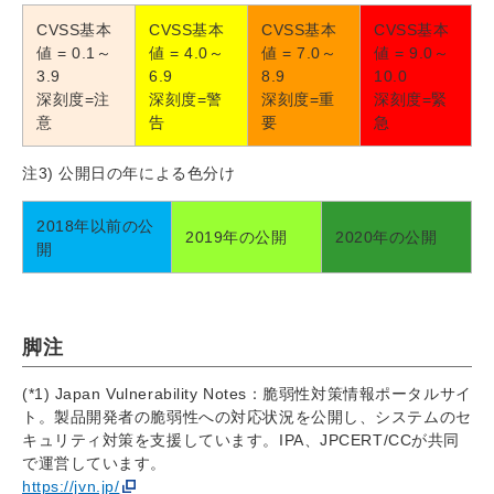
CVSS基本
CVSS基本
CVSS基本
CVSS基本
値 = 0.1～
値 = 4.0～
値 = 7.0～
値 = 9.0～
3.9
6.9
8.9
10.0
深刻度=注
深刻度=警
深刻度=重
深刻度=緊
意
告
要
急
注3) 公開日の年による色分け
2018年以前の公
2019年の公開
2020年の公開
開
脚注
(*1) Japan Vulnerability Notes：脆弱性対策情報ポータルサイ
ト。製品開発者の脆弱性への対応状況を公開し、システムのセ
キュリティ対策を支援しています。IPA、JPCERT/CCが共同
で運営しています。
https://jvn.jp/