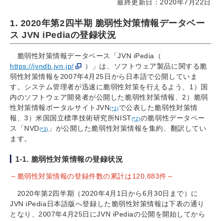
最終更新日：2020年7月22日
1. 2020年第2四半期 脆弱性対策情報データベー
ス JVN iPediaの登録状況
脆弱性対策情報データベース「JVN iPedia（
https://jvndb.jvn.jp/
）」は、ソフトウェア製品に関する脆
弱性対策情報を2007年4月25日から日本語で公開していま
す。システム管理者が迅速に脆弱性対策を行えるよう、1）国
内のソフトウェア開発者が公開した脆弱性対策情報、2）脆弱
性対策情報ポータルサイトJVN
で公表した脆弱性対策情
(*1)
報、3）米国国立標準技術研究所NIST
の脆弱性データベー
(*2)
ス「NVD
」が公開した脆弱性対策情報を集約、翻訳してい
(*3)
ます。
1-1. 脆弱性対策情報の登録状況
～脆弱性対策情報の登録件数の累計は120,883件～
2020年第2四半期（2020年4月1日から6月30日まで）に
JVN iPedia日本語版へ登録した脆弱性対策情報は下表の通り
となり、2007年4月25日にJVN iPediaの公開を開始してから