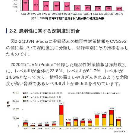
2-2. 脆弱性に関する深刻度別割合
図2-2はJVN iPediaに登録済みの脆弱性対策情報をCVSSv2
の値に基づいて深刻度別に分類し、登録年別にその推移を示し
たものです。
2020年にJVN iPediaに登録した脆弱性対策情報は深刻度別
に、レベルIIIが全体の23.8%、レベルIIが61.7%、レベルIが
14.5%となっており、情報の漏えいや改ざんされるような危険
度が高い脅威であるレベルII以上が85.5％を占めています。