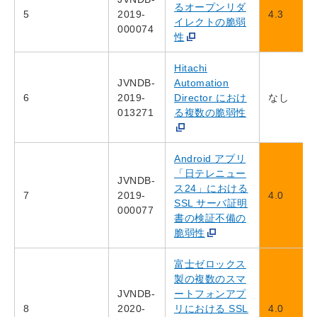
るオープンリダ
5
2019-
4.3
イレクトの脆弱
000074
性
Hitachi
JVNDB-
Automation
6
2019-
Director におけ
なし
013271
る複数の脆弱性
Android アプリ
「日テレニュー
JVNDB-
ス24」における
7
2019-
4.0
SSL サーバ証明
000077
書の検証不備の
脆弱性
富士ゼロックス
製の複数のスマ
JVNDB-
ートフォンアプ
8
2020-
リにおける SSL
4.0