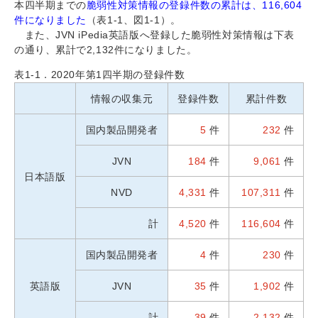
本四半期までの
脆弱性対策情報の登録件数の累計は、116,604
件になりました
（表1-1、図1-1）。
また、JVN iPedia英語版へ登録した脆弱性対策情報は下表
の通り、累計で2,132件になりました。
表1-1．2020年第1四半期の登録件数
情報の収集元
登録件数
累計件数
国内製品開発者
5
件
232
件
JVN
184
件
9,061
件
日本語版
NVD
4,331
件
107,311
件
計
4,520
件
116,604
件
国内製品開発者
4
件
230
件
英語版
JVN
35
件
1,902
件
計
39
件
2,132
件