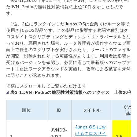
表3-1は2020年第1四半期（1月～3月）にアクセスの多かっ
たJVN iPediaの脆弱性対策情報の上位20件を示したもので
す。
1位、2位にランクインしたJunos OSは企業向けルータ等で
使用されるOS製品です。この製品に影響する脆弱性種別はク
ロスサイトスクリプティングとディレクトリトラバーサルとな
っており、悪用された場合、ルータ管理者が操作するウェブ画
面上で任意のスクリプトが実行されたり、サーバ上のファイル
が閲覧・削除されたりする可能性があります。利用者は影響を
受けるバージョンを確認し、必要に応じて最新版へのアップデ
ートまたはワークアラウンドを実施し、攻撃による被害を未然
に防ぐことが求められます。
※横にスクロールしてご覧いただけます
表3-1.JVN iPediaの脆弱性対策情報へのアクセス 上位20件 [2
CVSS
順位
ID
タイトル
基本
Junos OS にお
JVNDB-
けるクロスサイ
1
2020-
2.6