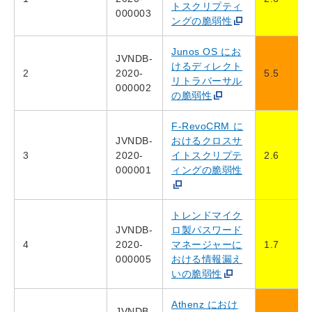
トスクリプティ
000003
ングの脆弱性
Junos OS にお
JVNDB-
けるディレクト
2
2020-
5.5
リトラバーサル
000002
の脆弱性
F-RevoCRM に
JVNDB-
おけるクロスサ
3
2020-
イトスクリプテ
2.6
000001
ィングの脆弱性
トレンドマイク
JVNDB-
ロ製パスワード
4
2020-
マネージャーに
1.7
000005
おける情報漏え
いの脆弱性
Athenz におけ
JVNDB-