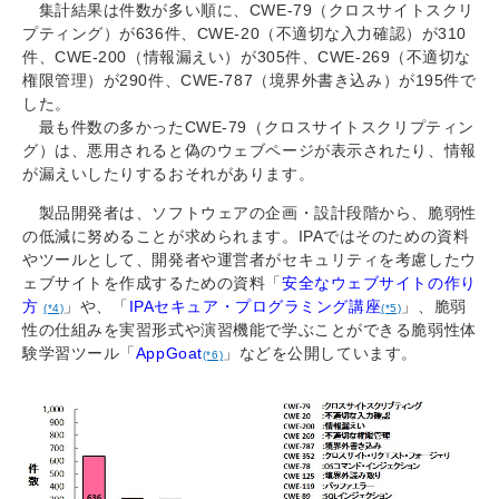
集計結果は件数が多い順に、CWE-79（クロスサイトスクリ
プティング）が636件、CWE-20（不適切な入力確認）が310
件、CWE-200（情報漏えい）が305件、CWE-269（不適切な
権限管理）が290件、CWE-787（境界外書き込み）が195件で
した。
最も件数の多かったCWE-79（クロスサイトスクリプティン
グ）は、悪用されると偽のウェブページが表示されたり、情報
が漏えいしたりするおそれがあります。
製品開発者は、ソフトウェアの企画・設計段階から、脆弱性
の低減に努めることが求められます。IPAではそのための資料
やツールとして、開発者や運営者がセキュリティを考慮したウ
ェブサイトを作成するための資料「
安全なウェブサイトの作り
方
」や、「
IPAセキュア・プログラミング講座
」、脆弱
(*4)
(*5)
性の仕組みを実習形式や演習機能で学ぶことができる脆弱性体
験学習ツール「
AppGoat
」などを公開しています。
(*6)