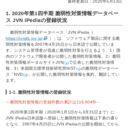
最終更新日：2020年5月13日
1. 2020年第1四半期 脆弱性対策情報データベー
ス JVN iPediaの登録状況
脆弱性対策情報データベース「JVN iPedia（
https://jvndb.jvn.jp/
）」は、ソフトウェア製品に関する脆
弱性対策情報を2007年4月25日から日本語で公開していま
す。システム管理者が迅速に脆弱性対策を行えるよう、1）国
内のソフトウェア開発者が公開した脆弱性対策情報、2）脆弱
性対策情報ポータルサイトJVN
で公表した脆弱性対策情
(*1)
報、3）米国国立標準技術研究所NIST
の脆弱性データベー
(*2)
ス「NVD
」が公開した脆弱性対策情報を集約、翻訳してい
(*3)
ます。
1-1. 脆弱性対策情報の登録状況
～脆弱性対策情報の登録件数の累計は116,604件～
2020年第1四半期（2020年1月1日から3月31日まで）に
JVN iPedia日本語版へ登録した脆弱性対策情報は下表の通り
となり、2007年4月25日にJVN iPediaの公開を開始してから