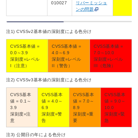
010027
リパーミッショ
ンの問題
注1) CVSSv2基本値の深刻度による色分け
CVSS基本値 =
CVSS基本値 =
CVSS基本値 =
0.0～3.9
4.0～6.9
7.0～10.0
深刻度=レベル
深刻度=レベル
深刻度=レベル
I（注意）
II（警告）
III（危険）
注2) CVSSv3基本値の深刻度による色分け
CVSS基本
CVSS基本
CVSS基本
CVSS基本
値 = 0.1～
値 = 4.0～
値 = 7.0～
値 = 9.0～
3.9
6.9
8.9
10.0
深刻度=注
深刻度=警
深刻度=重
深刻度=緊
意
告
要
急
注3) 公開日の年による色分け