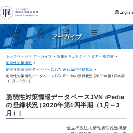
グローバルナビゲーションへジャンプ
コンテンツへジャンプ
フッターへジャンプ
English
新しいタ
アーカイブ
目的別
検索
お問い合わせ
メニュー
トップページ
アーカイブ
情報セキュリティ
資料・報告書
脆弱性対策情報
脆弱性対策情報データベースJVN iPediaの登録状況
脆弱性対策情報データベースJVN iPediaの登録状況 [2020年第1四半期
（1月～3月）]
脆弱性対策情報データベースJVN iPedia
の登録状況 [2020年第1四半期（1月～3
月）]
独立行政法人情報処理推進機構