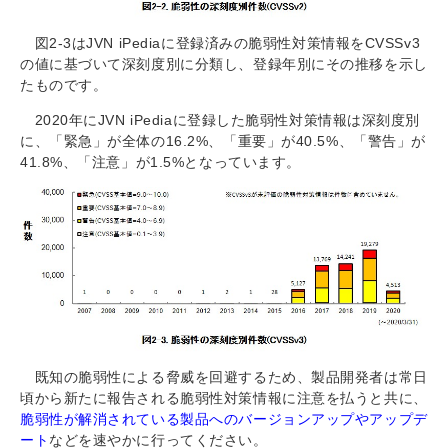
図2-3はJVN iPediaに登録済みの脆弱性対策情報をCVSSv3
の値に基づいて深刻度別に分類し、登録年別にその推移を示し
たものです。
2020年にJVN iPediaに登録した脆弱性対策情報は深刻度別
に、「緊急」が全体の16.2%、「重要」が40.5%、「警告」が
41.8%、「注意」が1.5%となっています。
既知の脆弱性による脅威を回避するため、製品開発者は常日
頃から新たに報告される脆弱性対策情報に注意を払うと共に、
脆弱性が解消されている製品へのバージョンアップやアップデ
ート
などを速やかに行ってください。