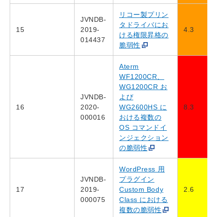
リコー製プリン
JVNDB-
タドライバにお
15
2019-
4.3
ける権限昇格の
014437
脆弱性
Aterm
WF1200CR、
WG1200CR お
JVNDB-
よび
16
2020-
WG2600HS に
8.3
000016
おける複数の
OS コマンドイ
ンジェクション
の脆弱性
WordPress 用
JVNDB-
プラグイン
17
2019-
Custom Body
2.6
000075
Class における
複数の脆弱性