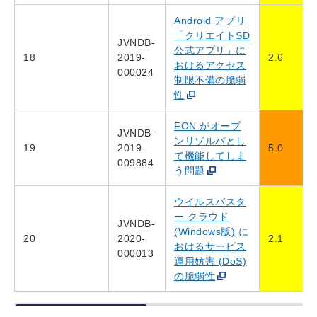
Android アプリ
「クリエイトSD
JVNDB-
公式アプリ」に
18
2019-
2.6
おけるアクセス
000024
制限不備の脆弱
性
FON がオープ
JVNDB-
ンリゾルバとし
19
2019-
5.0
て機能してしま
009884
う問題
ウイルスバスタ
ー クラウド
JVNDB-
(Windows版) に
20
2020-
2.1
おけるサービス
000013
運用妨害 (DoS)
の脆弱性