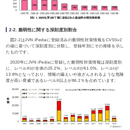
2-2. 脆弱性に関する深刻度別割合
図2-2はJVN iPediaに登録済みの脆弱性対策情報をCVSSv2
の値に基づいて深刻度別に分類し、登録年別にその推移を示し
たものです。
2020年にJVN iPediaに登録した脆弱性対策情報は深刻度別
に、レベルIIIが全体の25.2%、レベルIIが61.0%、レベルIが
13.8%となっており、情報の漏えいや改ざんされるような危険
度が高い脅威であるレベルII以上が86.2％を占めています。