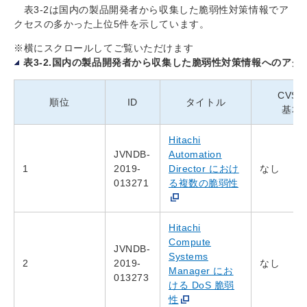
表3-2は国内の製品開発者から収集した脆弱性対策情報でア
クセスの多かった上位5件を示しています。
※横にスクロールしてご覧いただけます
表3-2.国内の製品開発者から収集した脆弱性対策情報へのアクセス 上
CVSS
順位
ID
タイトル
基本
Hitachi
JVNDB-
Automation
1
2019-
Director におけ
なし
013271
る複数の脆弱性
Hitachi
Compute
JVNDB-
Systems
2
2019-
なし
Manager にお
013273
ける DoS 脆弱
性