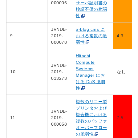
000006
サーバ証明書の
検証不備の脆弱
性
JVNDB-
a-blog cms に
9
2019-
おける複数の脆
4.3
000078
弱性
Hitachi
Compute
JVNDB-
Systems
10
2019-
なし
Manager にお
013273
ける DoS 脆弱
性
複数のリコー製
プリンタおよび
JVNDB-
複合機における
11
2019-
7.5
複数のバッファ
000058
オーバーフロー
の脆弱性