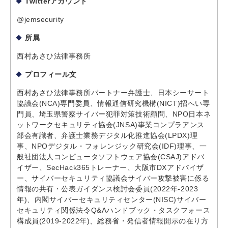
Twitterアカウント
@jemsecurity
所属
西村あさひ法律事務所
プロフィール文
西村あさひ法律事務所パートナー弁護士、日本シーサート
協議会(NCA)専門委員、情報通信研究機構(NICT)招へい専
門員、埼玉県警察サイバー犯罪対策技術顧問、NPO日本ネ
ットワークセキュリティ協会(JNSA)事業コンプラアンス
部会有識者、弁護士業務デジタル化推進協会(LPDX)理
事、NPOデジタル・フォレンジック研究会(IDF)理事、一
般社団法人コンピュータソフトウェア協会(CSAJ)アドバ
イザー、SecHack365トレーナー、大阪市DXアドバイザ
ー、サイバーセキュリティ協議会サイバー攻撃被害に係る
情報の共有・公表ガイダンス検討会委員(2022年-2023
年)、内閣サイバーセキュリティセンター(NISC)サイバー
セキュリティ関係法令Q&Aハンドブック・タスクフォース
構成員(2019-2022年)、総務省・発信者情報開示の在り方