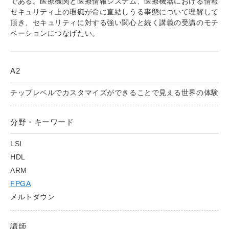
である。医療機関と医療情報システム、医療機器における情報
セキュリティ上の瑕疵が命に直結しうる事態について理解して
頂き、セキュリティに対する強い関心と続く講義の受講のモチ
ベーションにつなげたい。
A2
チップレベルでカスタマイズができることで見える世界の体験
分野・キーワード
LSI
HDL
ARM
FPGA
メルトダウン
講師