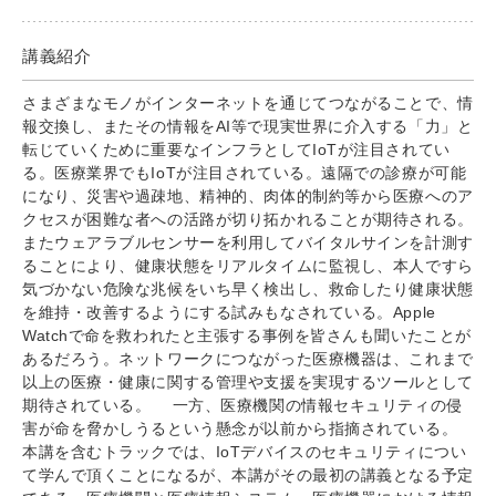
講義紹介
さまざまなモノがインターネットを通じてつながることで、情
報交換し、またその情報をAI等で現実世界に介入する「力」と
転じていくために重要なインフラとしてIoTが注目されてい
る。医療業界でもIoTが注目されている。遠隔での診療が可能
になり、災害や過疎地、精神的、肉体的制約等から医療へのア
クセスが困難な者への活路が切り拓かれることが期待される。
またウェアラブルセンサーを利用してバイタルサインを計測す
ることにより、健康状態をリアルタイムに監視し、本人ですら
気づかない危険な兆候をいち早く検出し、救命したり健康状態
を維持・改善するようにする試みもなされている。Apple
Watchで命を救われたと主張する事例を皆さんも聞いたことが
あるだろう。ネットワークにつながった医療機器は、これまで
以上の医療・健康に関する管理や支援を実現するツールとして
期待されている。 一方、医療機関の情報セキュリティの侵
害が命を脅かしうるという懸念が以前から指摘されている。
本講を含むトラックでは、IoTデバイスのセキュリティについ
て学んで頂くことになるが、本講がその最初の講義となる予定