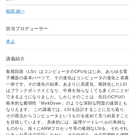
秋田 純一
担当プロデューサー
井上
講義紹介
集積回路（LSI）はコンピュータのCPUをはじめ、あらゆる電
子機器の基本パーツで、その進化はコンピュータの進化と表裏
一体です。その進化の結果、あまりに高度化、複雑化したLSI
はブラックボックスとなり、中身を知らなくても多くのことが
できるようになりました。しかしそのことは、先日のCPUの
根本的な脆弱性「MeltDown」のような深刻な問題の遠因とも
なりえます。 この講義では、LSIを設計することに立ち返り、
その視点からコンピュータというものを改めて見つめ直すこと
を目指しています。 具体的には、論理ゲートレベルの単純な
ものから、徐々にARMプロセッサ等の複雑なLSIを、それぞれ
にあった手法で設計しながら、その仕組み、その可能性を体験