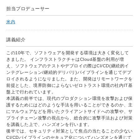
担当プロデューサー
米内
講義紹介
この10年で、ソフトウェアを開発する環境は大きく変化して
きました。 インフラストラクチャはCloud基盤の利用が増
え、ソフトウェアのテストやデプロイの際はCI/CD(継続的イ
ンテグレーション/継続的デリバリ)パイプラインを通じてデプ
ロイされるようになりました。また、開発はリモートワークを
前提とした、境界防御によらないゼロトラスト環境の社内IT基
盤上で行われています。
本講義の前半では、現代のプロダクション環境を攻撃および保
護するためにはどのような手法を用いることができるのか、主
にマルウェアなどを用いたクライアントサイドへの攻撃や、サ
プライチェーン攻撃の視点から、総合的に攻撃手法および対策
を講義した上で、ハンズオンを行います。
後半では、セキュリティ対策として焦点の当たることの少ない
CI/CDパイプラインのセキュア化についてハンズオンを通じて