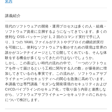
米内
講義紹介
現代のソフトウェアの開発・運用プロセスは多くの人・組織・
ソフトウェア資産に立脚するようになってきています。多くの
便利な OSS パッケージが 1, 2 回のコマンド実行で手に入
り、1 つの YAML ファイルがテストやデプロイの継続的実行
を可能にし、便利なソフトウェアを動かすための環境は世界の
誰かがコンテナイメージとして公開してくれている、そんな体
験をする機会が多くなってきたのではないでしょうか。
しかし、この喜ばしい時代の流れの中で、「一つのソフトウェ
アを作って届けるという工程に関与する人の数」が爆発的に増
加してきているのも事実です。この流れが、ソフトウェアサプ
ライチェーンのセキュリティへの関心を急激に高めています。
本講義では専門講義「モダンな開発環境のセキュリティおよび
CI/CDパイプラインのセキュア化」で取り扱う内容と連携しな
がら、ソフトウェアサプライチェーンセキュリティのこれから
について検討します。