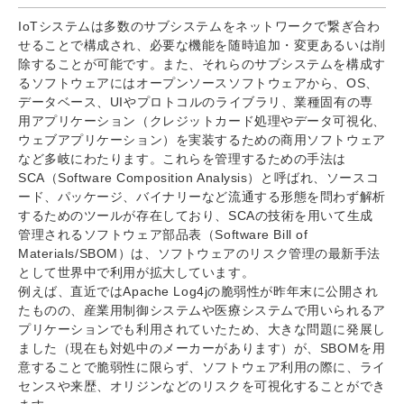
IoTシステムは多数のサブシステムをネットワークで繋ぎ合わ
せることで構成され、必要な機能を随時追加・変更あるいは削
除することが可能です。また、それらのサブシステムを構成す
るソフトウェアにはオープンソースソフトウェアから、OS、
データベース、UIやプロトコルのライブラリ、業種固有の専
用アプリケーション（クレジットカード処理やデータ可視化、
ウェブアプリケーション）を実装するための商用ソフトウェア
など多岐にわたります。これらを管理するための手法は
SCA（Software Composition Analysis）と呼ばれ、ソースコ
ード、パッケージ、バイナリーなど流通する形態を問わず解析
するためのツールが存在しており、SCAの技術を用いて生成
管理されるソフトウェア部品表（Software Bill of
Materials/SBOM）は、ソフトウェアのリスク管理の最新手法
として世界中で利用が拡大しています。
例えば、直近ではApache Log4jの脆弱性が昨年末に公開され
たものの、産業用制御システムや医療システムで用いられるア
プリケーションでも利用されていたため、大きな問題に発展し
ました（現在も対処中のメーカーがあります）が、SBOMを用
意することで脆弱性に限らず、ソフトウェア利用の際に、ライ
センスや来歴、オリジンなどのリスクを可視化することができ