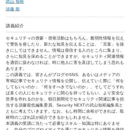
武山 知裕
須藤 龍
講義紹介
セキュリティの啓蒙・啓発活動はもちろん、脆弱性情報を伝え
て警告を発したり、新たな知見を伝えることは、「言葉」を抜
きにしてはできません。情報は発信する人のところに集まり、
さらに知見を深めることができますが、セキュリティ関連情報
を適切に扱わなければ、時に他人に害を及ぼしてしまう恐れも
あります。
この講義では、皆さんがブログやSNS、あるいはメディアの
寄稿記事でセキュリティ情報を公開し、伝えていく際に「何を
してもいいのか」「何をすべきでないのか」、そしてどうすれ
ば多くの人にセキュリティに関心を持ってもらい、より安全な
世界を作れるのかを、朝日新聞社でセキュリティ関連記事を担
当する須藤龍也編集委員、Security NEXTの武山知裕編集長と
ともに考えていきます。なお、もし時間に余裕ができれば、取
材時のこぼれ話が紹介できるかもしれません。
本講義の受講に当たって必要なスキル・知識は特にありませ
ん。自分のブログやメディアを通じてセキュリティ情報を発信