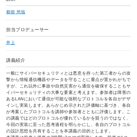
都留 悠哉
担当プロデューサー
井上
講義紹介
一般にサイバーセキュリティとは悪意を持った第三者からの攻
撃から情報通信機器やデータを守ることに重点が置かれがちで
すが、これ以外に事故や自然災害から通信を確保することもサ
イバーセキュリティの大事な要素と考えます。参加者は障害の
あるLANにおいて通信が可能な強靭なプロトコルを各自がデザ
インし実装します。あらかじめ示された評価軸に基づき、各自
が考案したプロトコルを講師や参加者とともに評価します。こ
の講義ではどのプロトコルが優れているかを競うのではなく、
今回の実装に至った思考過程を明らかにし、各自のプロトコル
の設計思想を共有することを本講義の目的とします。