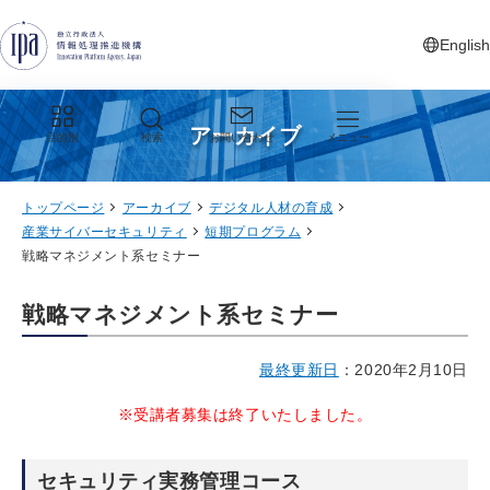
グローバルナビゲーションへジャンプ
コンテンツへジャンプ
フッターへジャンプ
English
新しいタ
アーカイブ
目的別
検索
お問い合わせ
メニュー
トップページ
アーカイブ
デジタル人材の育成
産業サイバーセキュリティ
短期プログラム
戦略マネジメント系セミナー
戦略マネジメント系セミナー
最終更新日
：2020年2月10日
※受講者募集は終了いたしました。
セキュリティ実務管理コース