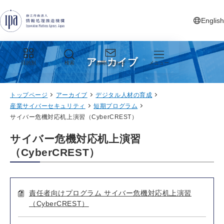
グローバルナビゲーションへジャンプ
コンテンツへジャンプ
フッターへジャンプ
English
新しいタ
アーカイブ
目的別
検索
お問い合わせ
メニュー
トップページ
アーカイブ
デジタル人材の育成
産業サイバーセキュリティ
短期プログラム
サイバー危機対応机上演習（CyberCREST）
サイバー危機対応机上演習
（CyberCREST）
責任者向けプログラム サイバー危機対応机上演習
（CyberCREST）