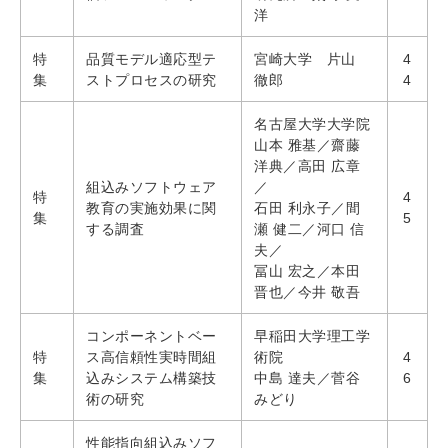
洋
特
品質モデル適応型テ
宮崎大学 片山
4
集
ストプロセスの研究
徹郎
4
名古屋大学大学院
山本 雅基／齋藤
洋典／高田 広章
組込みソフトウェア
／
特
4
教育の実施効果に関
石田 利永子／間
集
5
する調査
瀬 健二／河口 信
夫／
冨山 宏之／本田
晋也／今井 敬吾
コンポーネントベー
早稲田大学理工学
特
ス高信頼性実時間組
術院
4
集
込みシステム構築技
中島 達夫／菅谷
6
術の研究
みどり
性能指向組込みソフ