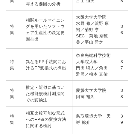
集
古山 恒夫
5
与える要因の分析
大阪大学大学院
相関ルールマイニン
水野 修／浜野 康
特
グを用いたソフトウ
3
裕／菊野 亨
集
ェア生産性の決定要
6
SEC 菊地 奈穂
因抽出
美／平山 雅之
奈良先端科学技術
特
異なるFP手法間にお
大学院大学
3
集
けるFP変換式の導出
門田 暁人／角田
7
雅照／柗本 真佑
推定・近似に基づい
特
愛媛大学大学院
3
た機能規模計測法間
集
阿萬 裕久
8
での変換法
相互比較可能な形式
特
鳥取環境大学 天
3
へのFP値の変換方法
集
嵜 聡介
9
に関する検討