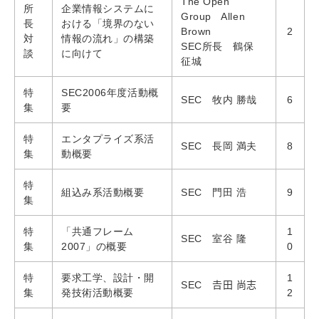
The Open
所
企業情報システムに
Group Allen
長
おける「境界のない
Brown
2
対
情報の流れ」の構築
SEC所長 鶴保
談
に向けて
征城
特
SEC2006年度活動概
SEC 牧内 勝哉
6
集
要
特
エンタプライズ系活
SEC 長岡 満夫
8
集
動概要
特
組込み系活動概要
SEC 門田 浩
9
集
特
「共通フレーム
1
SEC 室谷 隆
集
2007」の概要
0
特
要求工学、設計・開
1
SEC 𠮷田 尚志
集
発技術活動概要
2