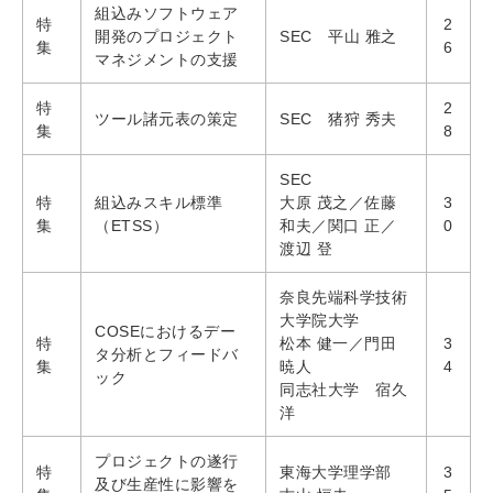
組込みソフトウェア
特
2
開発のプロジェクト
SEC 平山 雅之
集
6
マネジメントの支援
特
2
ツール諸元表の策定
SEC 猪狩 秀夫
集
8
SEC
特
組込みスキル標準
大原 茂之／佐藤
3
集
（ETSS）
和夫／関口 正／
0
渡辺 登
奈良先端科学技術
大学院大学
COSEにおけるデー
特
松本 健一／門田
3
タ分析とフィードバ
集
暁人
4
ック
同志社大学 宿久
洋
プロジェクトの遂行
特
東海大学理学部
3
及び生産性に影響を