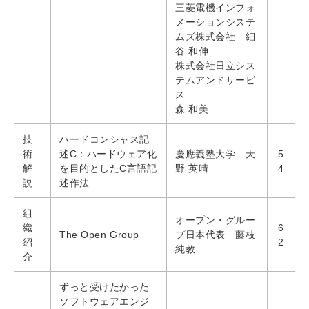
三菱電機インフォ
メーションシステ
ムズ株式会社 細
谷 和伸
株式会社日立シス
テムアンドサービ
ス
森 和美
技
ハードコンシャス記
術
述C：ハードウェア化
慶應義塾大学 天
5
解
を目的としたC言語記
野 英晴
4
説
述作法
組
オープン・グルー
織
6
The Open Group
プ日本代表 藤枝
紹
2
純教
介
ずっと受けたかった
ソフトウェアエンジ