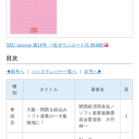
SEC journal 第10号 一括ダウンロード[5.95MB]
目次
◀前号へ
｜
バックナンバー一覧へ
｜
次号へ▶
種
タイトル
著者名
頁
別
関西経済同友会／
巻
大阪・関西を組込み
ソフト産業振興委
頭
ソフト産業の一大集
1
員会委員長 大竹
言
積地に！
伸一