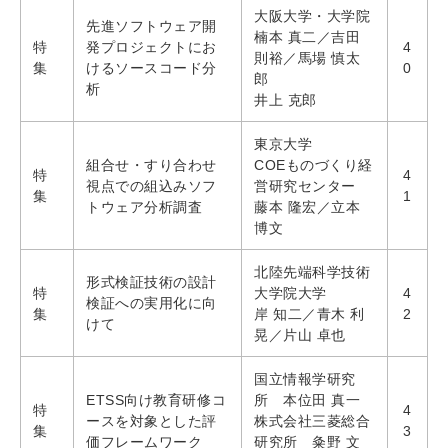
大阪大学・大学院
先進ソフトウェア開
楠本 真二／吉田
特
発プロジェクトにお
4
則裕／馬場 慎太
集
けるソースコード分
0
郎
析
井上 克郎
東京大学
組合せ・すり合わせ
COEものづくり経
特
4
視点での組込みソフ
営研究センター
集
1
トウェア分析調査
藤本 隆宏／立本
博文
北陸先端科学技術
形式検証技術の設計
特
大学院大学
4
検証への実用化に向
集
岸 知二／青木 利
2
けて
晃／片山 卓也
国立情報学研究
ETSS向け教育研修コ
所 本位田 真一
特
4
ースを対象とした評
株式会社三菱総合
集
3
価フレームワーク
研究所 粂野 文