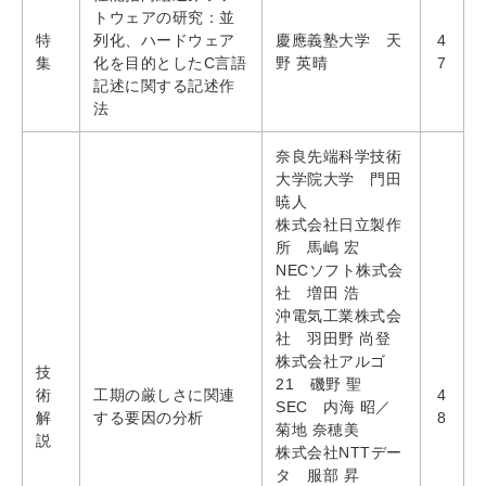
トウェアの研究：並
特
列化、ハードウェア
慶應義塾大学 天
4
集
化を目的としたC言語
野 英晴
7
記述に関する記述作
法
奈良先端科学技術
大学院大学 門田
暁人
株式会社日立製作
所 馬嶋 宏
NECソフト株式会
社 増田 浩
沖電気工業株式会
社 羽田野 尚登
株式会社アルゴ
技
21 磯野 聖
術
工期の厳しさに関連
4
SEC 内海 昭／
解
する要因の分析
8
菊地 奈穂美
説
株式会社NTTデー
タ 服部 昇