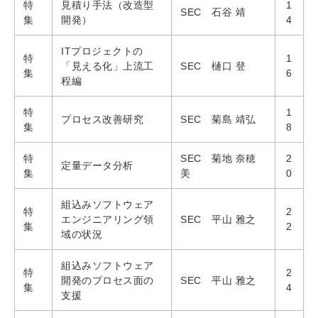
特
見積り手法（改造型
1
SEC 石谷 靖
集
開発）
4
ITプロジェクトの
特
1
「見える化」上流工
SEC 樋口 登
集
6
程編
特
1
プロセス改善研究
SEC 菊島 靖弘
集
8
特
SEC 菊地 奈穂
2
定量データ分析
集
美
0
組込みソフトウェア
特
2
エンジニアリング領
SEC 平山 雅之
集
2
域の状況
組込みソフトウェア
特
2
開発のプロセス面の
SEC 平山 雅之
集
4
支援