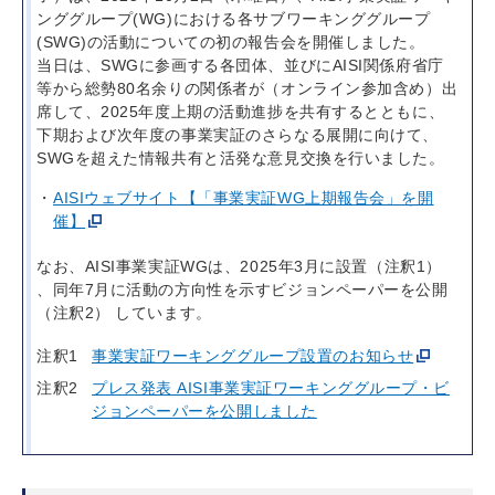
ンググループ(WG)における各サブワーキンググループ
(SWG)の活動についての初の報告会を開催しました。
当日は、SWGに参画する各団体、並びにAISI関係府省庁
等から総勢80名余りの関係者が（オンライン参加含め）出
席して、2025年度上期の活動進捗を共有するとともに、
下期および次年度の事業実証のさらなる展開に向けて、
SWGを超えた情報共有と活発な意見交換を行いました。
AISIウェブサイト【「事業実証WG上期報告会」を開
催】
なお、AISI事業実証WGは、2025年3月に設置（注釈1）
、同年7月に活動の方向性を示すビジョンペーパーを公開
（注釈2） しています。
注釈1
事業実証ワーキンググループ設置のお知らせ
注釈2
プレス発表 AISI事業実証ワーキンググループ・ビ
ジョンペーパーを公開しました