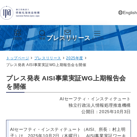
グローバルナビゲーションへジャンプ
コンテンツへジャンプ
フッターへジャンプ
English
新しいタ
プレスリリース
目的別
検索
お問い合わせ
メニュー
トップページ
プレスリリース
2025年度
プレス発表 AISI事業実証WG上期報告会を開催
プレス発表 AISI事業実証WG上期報告会
を開催
AIセーフティ・インスティテュート
独立行政法人情報処理推進機構
公開日：2025年10月3日
AIセーフティ・インスティテュート（AISI、所長：村上明
子）は、2025年10月2日（木曜日）、AISI事業実証ワーキ