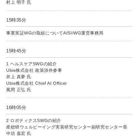
村上 明子 氏
15時35分
事業実証WGの取組についてAISI/WG運営事務局
15時45分
1 ヘルスケアSWGの紹介
Ubie株式会社 政策渉外参事
井上 真夢 氏
Ubie株式会社 Chief AI Officer
風間 正弘 氏
16時05分
2 ロボティクスSWGの紹介
産総研ウェルビーイング実装研究センター副研究センター長
中坊 嘉宏 氏