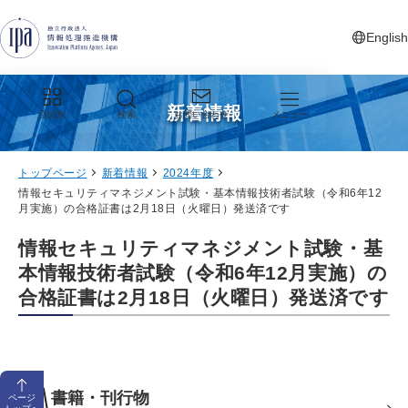
グローバルナビゲーションへジャンプ
コンテンツへジャンプ
フッターへジャンプ
English
新しいタ
新着情報
目的別
検索
お問い合わせ
メニュー
トップページ
新着情報
2024年度
情報セキュリティマネジメント試験・基本情報技術者試験（令和6年12
月実施）の合格証書は2月18日（火曜日）発送済です
情報セキュリティマネジメント試験・基
本情報技術者試験（令和6年12月実施）の
合格証書は2月18日（火曜日）発送済です
書籍・刊行物
ページ