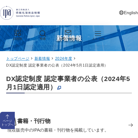
グローバルナビゲーションへジャンプ
コンテンツへジャンプ
フッターへジャンプ
English
新しいタ
新着情報
目的別
検索
お問い合わせ
メニュー
トップページ
新着情報
2024年度
DX認定制度 認定事業者の公表（2024年5月1日認定適用）
DX認定制度 認定事業者の公表（2024年5
月1日認定適用）
書籍・刊行物
ページ
トップへ
現在販売中のIPAの書籍・刊行物を掲載しています。