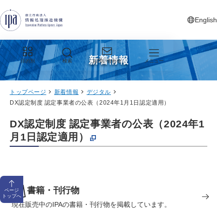
グローバルナビゲーションへジャンプ
コンテンツへジャンプ
フッターへジャンプ
English
新しいタ
新着情報
目的別
検索
お問い合わせ
メニュー
トップページ
新着情報
デジタル
DX認定制度 認定事業者の公表（2024年1月1日認定適用）
DX認定制度 認定事業者の公表（2024年1
月1日認定適用）
書籍・刊行物
ページ
トップへ
現在販売中のIPAの書籍・刊行物を掲載しています。