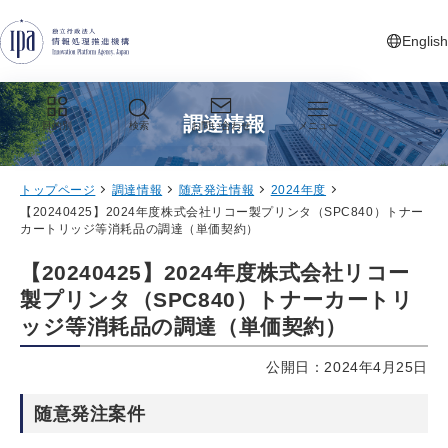
グローバルナビゲーションへジャンプ
コンテンツへジャンプ
フッターへジャンプ
English
新しいタ
調達情報
目的別
検索
お問い合わせ
メニュー
トップページ
調達情報
随意発注情報
2024年度
【20240425】2024年度株式会社リコー製プリンタ（SPC840）トナー
カートリッジ等消耗品の調達（単価契約）
【20240425】2024年度株式会社リコー
製プリンタ（SPC840）トナーカートリ
ッジ等消耗品の調達（単価契約）
公開日：2024年4月25日
随意発注案件