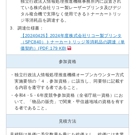
独立行政法人情報処理推進機構事務所内に設置され
ている株式会社リコー製レーザープリンタ及びデジ
タル複合機で支障なく使用できるトナーカートリッ
ジ等消耗品を調達する。
調達仕様書：
【20240425】2024年度株式会社リコー製プリンタ
（SPC840）トナーカートリッジ等消耗品の調達（単
価契約）(PDF:179 KB)
参加資格
独立行政法人情報処理推進機構オープンカウンター方式
実施要領の「４．参加資格」に該当し、同要領に記載す
る内容を遵守する者であること。
令和4・5・6年度競争参加資格（全省庁統一資格）にお
いて、「物品の販売」で関東・甲信越地域の資格を有す
る者であること。
見積方法
見積額は単価に予定数量を乗じた総価とし、総価には本業