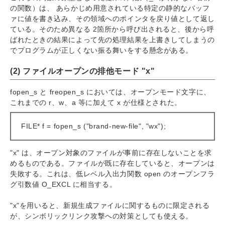
の関数）は、 あらかじめ用意されている特定の静的なバッフ
ァに値を書き込み、その領域へのポインタを戻り値として返し
ている。そのため異なる 2箇所から呼び出されると、後から呼
ばれたときの結果によって先の処理結果を上書きしてしまうの
でプログラムが正しくない振る舞いをする懸念がある。
(2) ファイルオープンの排他モード "x"
fopen_s と freopen_s においては、オープンモード文字に、
これまでの r、w、a 等に加えて x が仕様とされた。
FILE* f = fopen_s ("brand-new-file", "wx");
"x" は、オープン対象のファイルが事前に存在しないことを求
めるものである。ファイルが既に存在していると、オープンは
失敗する。これは、低レベル入出力関数 open のオープンフラ
グ引数値 O_EXCL に相当する。
"x"を用いると、新規生成ファイルに関するものに限定される
が、シンボリックリンク攻撃への対策としても使える。