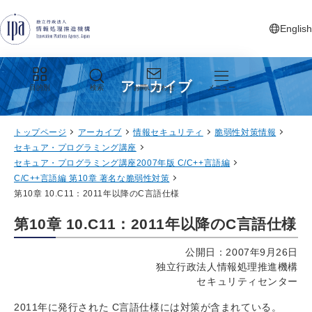
グローバルナビゲーションへジャンプ
コンテンツへジャンプ
フッターへジャンプ
English
新しいタ
アーカイブ
目的別
検索
お問い合わせ
メニュー
トップページ
アーカイブ
情報セキュリティ
脆弱性対策情報
セキュア・プログラミング講座
セキュア・プログラミング講座2007年版 C/C++言語編
C/C++言語編 第10章 著名な脆弱性対策
第10章 10.C11：2011年以降のC言語仕様
第10章 10.C11：2011年以降のC言語仕様
公開日：2007年9月26日
独立行政法人情報処理推進機構
セキュリティセンター
2011年に発行された C言語仕様には対策が含まれている。