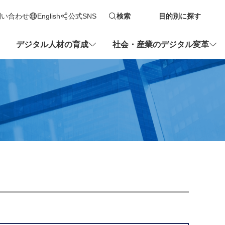
問い合わせ
English
公式SNS
検索
目的別に探す
新しいタブで開きます
デジタル人材の育成
社会・産業のデジタル変革