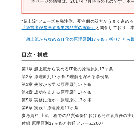
本ページの情報は、2017年7月時点のものです。
“超上流”フェーズを発注側、受注側の双方がうまく進め
『経営者が参画する要求品質の確保』
と関係しており、
「超上流から攻めるIT化の原理原則17ヶ条」折りたたみ版（P.86
目次・構成
第1章 超上流から攻めるIT化の原理原則17ヶ条
第2章 原理原則17ヶ条の理解を深める事例集
第3章 失敗から学ぶ原理原則17ヶ条
第4章 成功を支える原理原則17ヶ条
第5章 実務に活かす原理原則17ヶ条
第6章 実践！原理原則17ヶ条
参考資料 上流工程での品質確保における発注者責任の実
付録 原理原則17ヶ条と共通フレーム2007