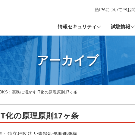
IPAについて
お
情報セキュリティ
試験情報
アーカイブ
OOKS：実務に活かすIT化の原理原則17ヶ条
IT化の原理原則17ヶ条
集：独立行政法人情報処理推進機構