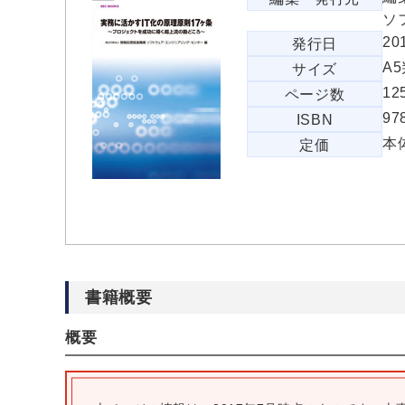
ソ
20
発行日
A
サイズ
1
ページ数
97
ISBN
本
定価
書籍概要
概要