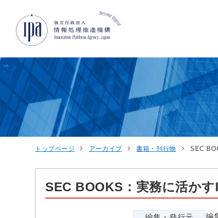
グローバルナビゲーションへジャンプ
コンテンツへジャンプ
フッターへジャンプ
トップページ
アーカイブ
書籍・刊行物
SEC B
SEC BOOKS：実務に活かす
編
編集・発行元