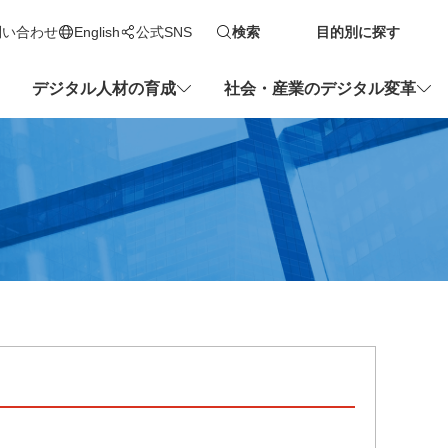
問い合わせ
English
公式SNS
検索
目的別に探す
新しいタブで開きます
デジタル人材の育成
社会・産業のデジタル変革