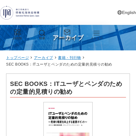
グローバルナビゲーションへジャンプ
コンテンツへジャンプ
フッターへジャンプ
English
新しいタ
アーカイブ
目的別
検索
お問い合わせ
メニュー
トップページ
アーカイブ
書籍・刊行物
SEC BOOKS：ITユーザとベンダのための定量的見積りの勧め
SEC BOOKS：ITユーザとベンダのため
の定量的見積りの勧め