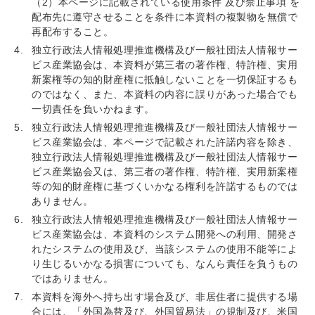
（2）本ページに記載されている使用条件 及び禁止事項 を
配布先に遵守させることを条件に本資料の複製物を無償で
再配布すること。
独立行政法人情報処理推進機構及び一般社団法人情報サー
ビス産業協会は、本資料が第三者の著作権、特許権、実用
新案権等の知的財産権に抵触しないことを一切保証するも
のではなく、また、本資料の内容に誤りがあった場合でも
一切責任を負いかねます。
独立行政法人情報処理推進機構及び一般社団法人情報サー
ビス産業協会は、本ページで記載された許諾内容を除き、
独立行政法人情報処理推進機構及び一般社団法人情報サー
ビス産業協会又は、第三者の著作権、特許権、実用新案権
等の知的財産権に基づくいかなる権利を許諾するものでは
ありません。
独立行政法人情報処理推進機構及び一般社団法人情報サー
ビス産業協会は、本資料のシステム開発への利用、開発さ
れたシステムの使用及び、当該システムの使用不能等によ
り生じるいかなる損害についても、なんら責任を負うもの
ではありません。
本資料を海外へ持ち出す場合及び、非居住者に提供する場
合には、「外国為替及び、外国貿易法」の規制及び、米国