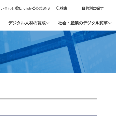
問い合わせ
English
公式SNS
検索
目的別に探す
新しいタブで開きます
デジタル人材の育成
社会・産業のデジタル変革