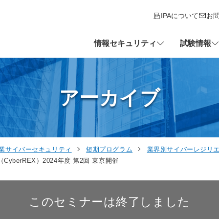
IPAについて
お
情報セキュリティ
試験情報
アーカイブ
業サイバーセキュリティ
短期プログラム
業界別サイバーレジリエン
erREX）2024年度 第2回 東京開催
このセミナーは終了しました