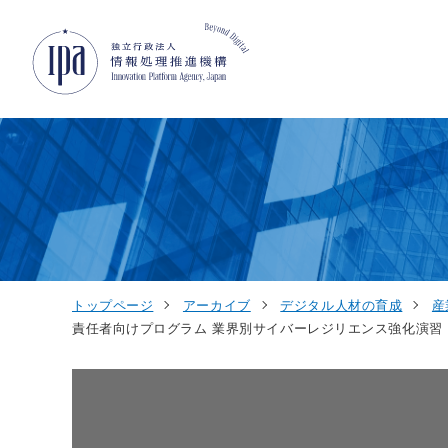
グローバルナビゲーションへジャンプ
コンテンツへジャンプ
フッターへジャンプ
トップページ
アーカイブ
デジタル人材の育成
産
責任者向けプログラム 業界別サイバーレジリエンス強化演習（Cyb