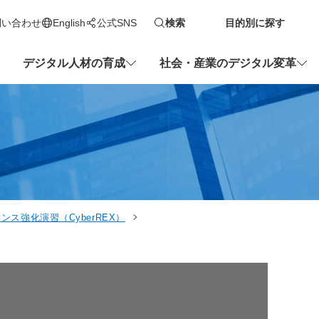
問い合わせ
English
公式SNS
検索
目的別に探す
新しいタブで開きます
デジタル人材の育成
社会・産業のデジタル変革
ス強化演習（CyberREX）