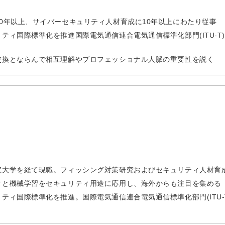
0年以上、サイバーセキュリティ人材育成に10年以上にわたり従事
ィ国際標準化を推進国際電気通信連合電気通信標準化部門(ITU-T)
交換とならんで相互理解やプロフェッショナル人脈の重要性を説く
院大学を経て現職。フィッシング対策研究およびセキュリティ人材育
タと機械学習をセキュリティ用途に応用し、海外からも注目を集める
ティ国際標準化を推進。国際電気通信連合電気通信標準化部門(ITU