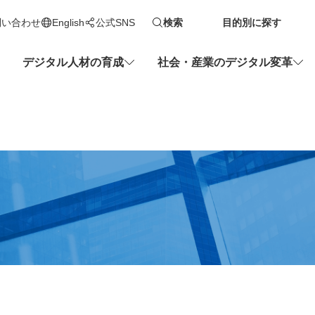
問い合わせ
English
公式SNS
検索
目的別に探す
新しいタブで開きます
デジタル人材の育成
社会・産業のデジタル変革