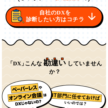
自社のDXを
診断したい方はコチラ
勘
違
い
「DX
」
こんな
していません
か？