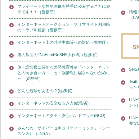
プライベートな性的画像を勝手に公表することは犯
罪です！！（警察庁）
情報
（LA
インターネットオークション・フリマサイト利用時
のトラブル相談（警察庁）
インターネット上の誹謗中傷等への対応（警察庁）
鷹の爪団の#NoHeartNoSNS大作戦（総務省）
偽・誤情報に関する啓発教育教材「インターネット
SN
との向き合い方～ニセ・誤情報に騙されないために
～」(総務省）
Tw
った
どんな危険があるの？(総務省)
LI
インターネットの安全な歩き方(総務省)
ント
インターネットの安全・安心ハンドブック(NCO)
LI
要な
みんなの「サイバーセキュリティコミック」（シー
ズン３）（JNSA）