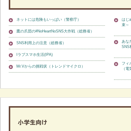
ネットには危険もいっぱい（警察庁）
はじ
束～（
鷹の爪団の#NoHeartNoSNS大作戦（総務省）
あな
SNS利用上の注意（総務省）
SNS
Iラブスマホ生活(IPA)
フィ
Mr.Vからの挑戦状（トレンドマイクロ）
（電