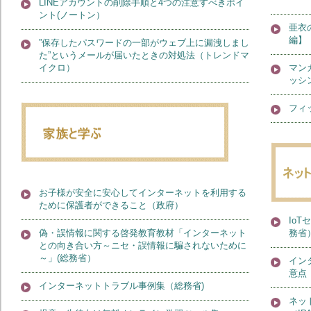
LINEアカウントの削除手順と4つの注意すべきポイ
ント(ノートン）
亜衣
編】（
”保存したパスワードの一部がウェブ上に漏洩しまし
た”というメールが届いたときの対処法（トレンドマ
イクロ）
マン
ッシ
フィ
お子様が安全に安心してインターネットを利用する
ために保護者ができること（政府）
Io
偽・誤情報に関する啓発教育教材「インターネット
務省
との向き合い方～ニセ・誤情報に騙されないために
～」(総務省）
イン
意点
インターネットトラブル事例集（総務省)
ネッ