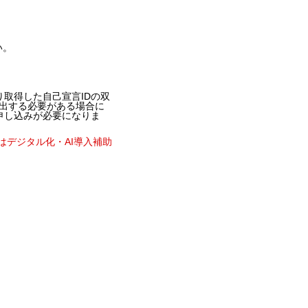
い。
り取得した自己宣言IDの双
提出する必要がある場合に
お申し込みが必要になりま
はデジタル化・AI導入補助