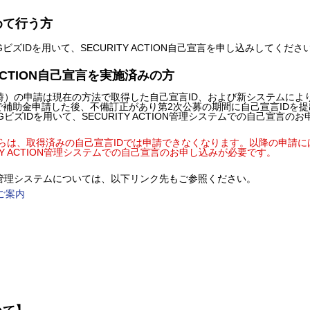
初めて行う方
ズIDを用いて、SECURITY ACTION自己宣言を申し込みしてくださ
 ACTION自己宣言を実施済みの方
日 17時）の申請は現在の方法で取得した自己宣言ID、および新システムによ
で補助金申請した後、不備訂正があり第2次公募の期間に自己宣言IDを
ビズIDを用いて、SECURITY ACTION管理システムでの自己宣言の
降）からは、取得済みの自己宣言IDでは申請できなくなります。以降の申請に
TY ACTION管理システムでの自己宣言のお申し込みが必要です。
CTION管理システムについては、以下リンク先もご参照ください。
のご案内