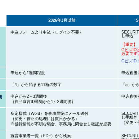
2026年3月以前
申込フォームより申込（ログイン不要）
SECUR
し申込
【重要】
GビズI
必要です
GビズI
申込から1週間程度
申込直後
「4」から始まる11桁の数字
「5」か
申込から2～3週間後
申込直後
期
（自己宣言ID通知から1～2週間後）
所定様式（Word）を事務局宛にメール送付
SECUR
し手続き
（変更・停止の処理には数日かかる）
（変更・
※登録情報が不明な場合、事務局に問合せし確認が必要
宣言事業者一覧（PDF）から検索
SECUR