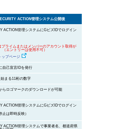
SECURITY ACTION管理システム公開後
ITY ACTION管理システムにGビズIDでログイン
Dはプライムまたはメンバーのアカウント取得が
。（エントリーは使用不可）
Dトップページ
に自己宣言IDを発行
ら始まる11桁の数字
からロゴマークのダウンロードが可能
ITY ACTION管理システムにGビズIDでログイン
停止は即時反映）
ITY ACTION管理システムで事業者名、都道府県