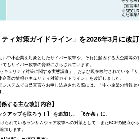
等から検
（宣言事
※SECU
んだ事業
ティ対策ガイドライン」を2026年3月に改
ない中小企業を対象としたサイバー攻撃や、それに起因する大企業等の
いてもサイバー攻撃の脅威にさらされています。
情報セキュリティ対策に関する実態調査」、および現在検討されている「
小企業の情報セキュリティ対策ガイドライン」を改訂しました。
Y ACTION管理システムで自己宣言をお申し込みされる際には、「中小企業の
す。
言に関係する主な改訂内容】
ックアップを取ろう！】 を追加し、「6か条」に。
挙げられているランサムウェア攻撃への対策として、またBCPの観点か
追加します。