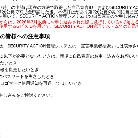
日 17時）の申請は現在の方法で取得した自己宣言ID、およびSECURITY
第1次公募で補助金申請した後、不備訂正があり第2次公募の期間に自己宣
を用いて、SECURITY ACTION管理システムでの自己宣言のお申し込
以降）からは、2026年3月以前にお申し込みされた際に発行している4で始
用するGビズIDを用いて、SECURITY ACTION管理システムでの
の皆様への注意事項
は、SECURITY ACTION管理システムの「宣言事業者検索」には
ム公開後に以下が必要となったときは、新規に自己宣言のお申し込みをお願い
たいとき
報を変更したいとき
ルのパスワードを失念したとき
やロゴマーク使用通知を再送してほしいとき
申し込みをご検討ください。
て