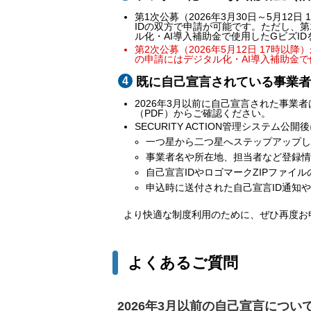
第1次公募（2026年3月30日～5月12
IDの双方で申請が可能です。ただし、
ル化・AI導入補助金で使用したGビズID
第2次公募（2026年5月12日 17時
の申請にはデジタル化・AI導入補助金で使
既に自己宣言されている事業者
2026年3月以前に自己宣言された事業者
（PDF）からご確認ください。
SECURITY ACTION管理システ
一つ星から二つ星へステップアップし
事業者名や所在地、担当者など登録情
自己宣言IDやロゴマークZIPファイ
申込時に送付された自己宣言ID通知
より快適な制度利用のために、ぜひ再度お
よくあるご質問
2026年3月以前の自己宣言につい