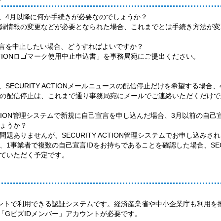
合、4月以降に何か手続きが必要なのでしょうか？
録情報の変更などが必要となられた場合、これまでとは手続き方法が変
宣言を中止したい場合、どうすればよいですか？
ACTIONロゴマーク使用中止申込書」を事務局宛にご提出ください。
、SECURITY ACTIONメールニュースの配信停止だけを希望する場
ルニュースの配信停止は、これまで通り事務局宛にメールでご連絡いただくだけ
Y ACTION管理システムで新規に自己宣言を申し込んだ場合、3月以前の自
ょうか？
問題ありませんが、SECURITY ACTION管理システムでお申し込み
局では、1事業者で複数の自己宣言IDをお持ちであることを確認した場合、SEC
せていただく予定です。
トで利用できる認証システムです。経済産業省や中小企業庁も利用を推奨して
「GビズIDメンバー」アカウントが必要です。