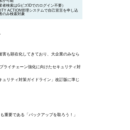
索が可能
業者検索はGビズIDでのログイン不要）
RITY ACTION管理システムで自己宣言を申し込
者のみ検索対象
訂
被害も顕在化してきており、大企業のみなら
サプライチェーン強化に向けたセキュリティ対
情報セキュリティ対策ガイドライン」改訂版に準じ
らも重要である「バックアップを取ろう！」