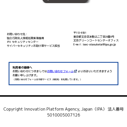
【端末監視】ウイルスバスタービジネスセキュリティサービス
監視可能端末数（ネットワーク監視・併用のみ）
10台
サービスの特長
セキュリティおまかせプラン （ゲートウェイセキュリティ 10クライアント向け）に加え下記機能を
追加。
〒113-6591
お問い合わせ先：
ウイルス対策の他、USB制御やアンインストール操作を利用者が独自の判断で実施できないよう、管理
東京都文京区本駒込二丁目28番8号
独立行政法人情報処理推進機構
者権限で制御する対策を、エンドポイント機能にて実施
文京グリーンコートセンターオフィス
IPA セキュリティセンター
万が一、お客さまが攻撃を受けてしまった際でも、感染端末の隔離により他端末への被害拡大をEDR機
E-mail:
サイバーセキュリティお助け隊サービス担当
能にて実施
保険会社
三井住友海上火災保険株式会社
最低契約年数
利用者の皆様へ
お問い合わせにつきましては
お問い合わせフォーム
よりお送りいただきますよう
1年
お願い申し上げます。
（お問い合わせフォームは外部サービス（WEBCAS）を利用しています。）
初期費用
17,500円
＜初期費用＞内訳
ー
Copyright Innovation Platform Agency, Japan（IPA） 法人番号
月額費用
5010005007126
【ネットワーク監視】9,000円
+
【端末監視】1,100円/台