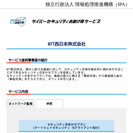
独立行政法人 情報処理推進機構（IPA）
NTT西日本株式会社
サービス提供事業者の紹介
NTT西日本は、進化し続ける脅威に対して、セキュリティ対策を複合的に組み合わせるこ
とができるセキュリティおまかせプランを提供しています。
セキュリティおまかせプランでは、脅威の侵入に備える「事前対策」から脅威侵入後の
「事後対策」をそろえており、オフィスを守ります。
サービス内容
ネットワーク監視
併用
セキュリティおまかせプラン
（ゲートウェイセキュリティ 10クライアント向け）