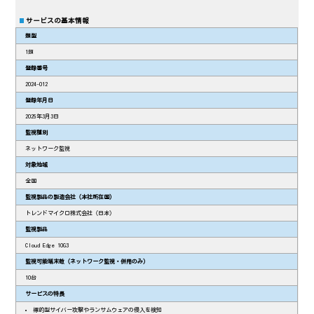
サービスの基本情報
類型
1類
登録番号
2024-012
登録年月日
2025年3月3日
監視種別
ネットワーク監視
対象地域
全国
監視製品の製造会社（本社所在国）
トレンドマイクロ株式会社（日本）
監視製品
Cloud Edge 10G3
監視可能端末数（ネットワーク監視・併用のみ）
10台
サービスの特長
標的型サイバー攻撃やランサムウェアの侵入を検知