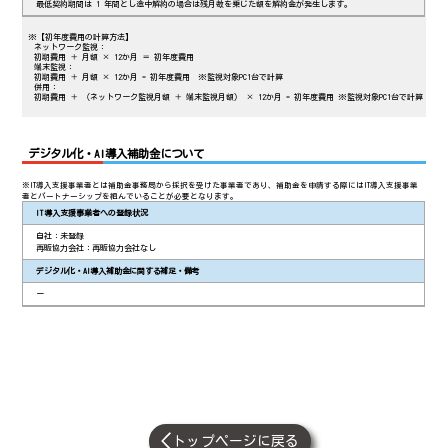
最低契約期間は 1 年間とし途中解約の場合は残月数を乗じた額を解約金が発生します。
※【初年度費用の計算方法】
ネットワーク監視：
初期費用 ＋ 月額 × 12か月 ＝ 初年度費用
端末監視：
初期費用 ＋ 月額 × 12か月 = 初年度費用 ※監視対象PC1台で計算
併用：
初期費用 ＋ （ネットワーク監視月額 ＋ 端末監視月額） × 12か月 = 初年度費用 ※監視対象PC1台で計算
類型
デジタル化・AI導入補助金について
1類
※IT導入支援事業者とは補助金事務局から採択を受けた事業者であり、補助金を申請する際にはIT導入支援事業
登録番号
者とパートナーシップを組んでいることが必要となります。
IT導入支援事業者への登録状況
2024-013
自社：未登録
登録年月日
再販協力会社：再販協力会社なし
2025年3月3日
デジタル化・AI導入補助金に関する補足・備考
監視種別
ー
併用
対象地域
全国
監視製品の製造会社（本社所在国）
【ネットワーク監視・端末監視】トレンドマイクロ株式会社（日本）
監視製品
トップページに戻る
【ネットワーク監視】Cloud Edge 10G3