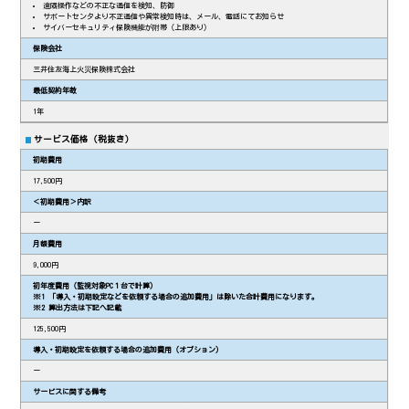
遠隔操作などの不正な通信を検知、防御
サポートセンタより不正通信や異常検知時は、メール、電話にてお知らせ
サイバーセキュリティ保険機能が附帯（上限あり）
保険会社
三井住友海上火災保険株式会社
最低契約年数
1年
サービス価格（税抜き）
初期費用
17,500円
＜初期費用＞内訳
ー
月額費用
9,000円
初年度費用（監視対象PC１台で計算）
※1 「導入・初期設定などを依頼する場合の追加費用」は除いた合計費用になります。
※2 算出方法は下記へ記載
125,500円
導入・初期設定を依頼する場合の追加費用（オプション）
ー
サービスに関する備考