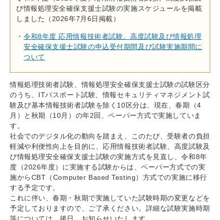
び情報処理安全確保支援士試験の実施スケジュールを掲載
しました（2026年7月6日掲載）
令和8年度 応用情報技術者試験、高度試験及び情報処理
安全確保支援士試験の申込受付期間及び試験実施期間に
ついて
情報処理技術者試験、情報処理安全確保支援士試験の試験区分
のうち、ITパスポート試験、情報セキュリティマネジメント試
験及び基本情報技術者試験を除く10区分は、現在、春期（4
月）と秋期（10月）の年2回、ペーパー方式で実施していま
す。
社会でのデジタル化の動向を踏まえ、このたび、受験者の負担
軽減や利便性向上を目的に、応用情報技術者試験、高度試験及
び情報処理安全確保支援士試験の実施方式を見直し、令和8年
度（2026年度）に実施する試験からは、ペーパー方式での実
施からCBT（Computer Based Testing）方式での実施に移行
する予定です。
これに伴い、春期・秋期で実施していた試験時期の変更などを
予定しておりますので、ご了承ください。詳細な試験実施時期
等については、後日、お知らせいたします。