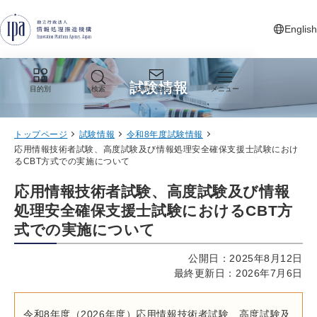
グローバルナビゲーションへジャンプ
コンテンツへジャンプ
フッターへジャンプ
English
新しいタ
試験情報
目的別
検索
お問い合わせ
メニュー
トップページ
試験情報
令和8年度試験情報
応用情報技術者試験、高度試験及び情報処理安全確保支援士試験におけ
るCBT方式での実施について
応用情報技術者試験、高度試験及び情報
処理安全確保支援士試験におけるCBT方
式での実施について
公開日：2025年8月12日
最終更新日：2026年7月6日
令和8年度（2026年度）応用情報技術者試験、高度試験及