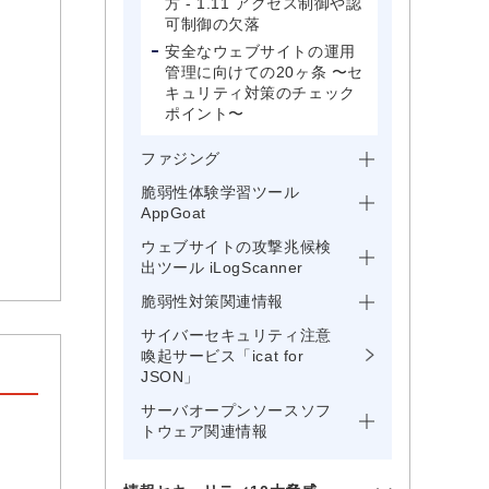
方 - 1.11 アクセス制御や認
可制御の欠落
安全なウェブサイトの運用
管理に向けての20ヶ条 〜セ
キュリティ対策のチェック
ポイント〜
ファジング
脆弱性体験学習ツール
AppGoat
ウェブサイトの攻撃兆候検
出ツール iLogScanner
脆弱性対策関連情報
サイバーセキュリティ注意
喚起サービス「icat for
JSON」
サーバオープンソースソフ
トウェア関連情報