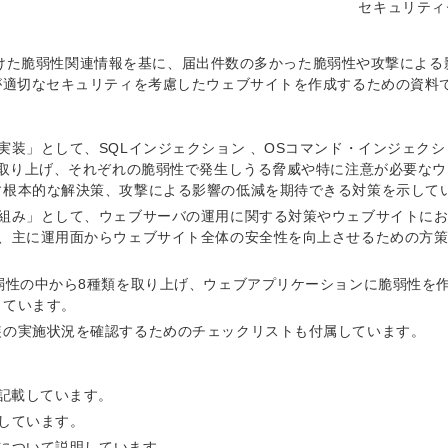
セキュリティ
を受けた脆弱性関連情報を基に、届出件数の多かった脆弱性や攻撃による
が適切なセキュリティを考慮したウェブサイトを作成するための資料
装」として、SQLインジェクション 、OSコマンド・インジェクシ
を取り上げ、それぞれの脆弱性で発生しうる脅威や特に注意が必要な
す根本的な解決策、攻撃による影響の低減を期待できる対策を示して
り組み」として、ウェブサーバの運用に関する対策やウェブサイトに
げ、主に運用面からウェブサイト全体の安全性を向上させるための方
弱性の中から8種類を取り上げ、ウェブアプリケーションに脆弱性を
しています。
装の実施状況を確認するためのチェックリストも付属しています。
記載しています。
明しています。
法について説明しています。