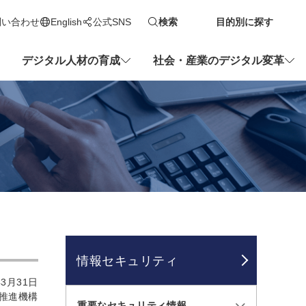
問い合わせ
English
公式SNS
検索
目的別に探す
新しいタブで開きます
デジタル人材の育成
社会・産業のデジタル変革
情報セキュリティ
3月31日
理推進機構
重要なセキュリティ情報