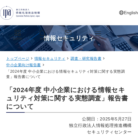
グローバルナビゲーションへジャンプ
コンテンツへジャンプ
フッターへジャンプ
English
新しいタ
情報セキュリティ
目的別
検索
お問い合わせ
メニュー
トップページ
情報セキュリティ
調査・研究報告書
中小企業向け報告書
「2024年度 中小企業における情報セキュリティ対策に関する実態調
査」報告書について
「2024年度 中小企業における情報セキ
ュリティ対策に関する実態調査」報告書
について
公開日：2025年5月27日
独立行政法人情報処理推進機構
セキュリティセンター