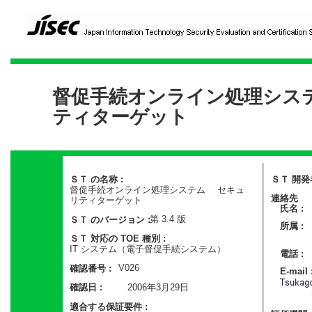
督促手続オンライン処理シス
ティターゲット
ＳＴ の名称 :
ＳＴ 開発者
督促手続オンライン処理システム セキュ
連絡先
リティターゲット
氏名 :
第 3.4 版
ＳＴ のバージョン :
所属 :
ＳＴ 対応の TOE 種別 :
IT システム（電子督促手続システム）
電話 :
V026
確認番号 :
E-mail 
2006年3月29日
確認日 :
適合する保証要件 :