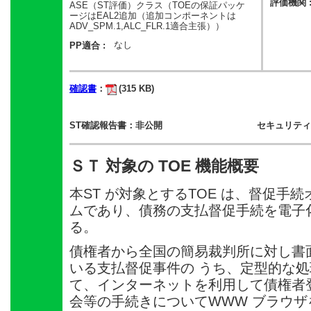
評価機関 
ASE（ST評価）クラス（TOEの保証パッケ
ージはEAL2追加（追加コンポーネントは
ADV_SPM.1,ALC_FLR.1適合主張））
なし
PP適合 :
確認書
：
(315 KB)
ST確認報告書：非公開
セキュリティ
ＳＴ 対象の TOE 機能概要
本ST が対象とするTOE は、督促手
ムであり、債務の支払督促手続を電子
る。
債権者から全国の簡易裁判所に対し書
いる支払督促事件の うち、定型的な
て、インターネットを利用して債権者
会等の手続きについてWWW ブラウ