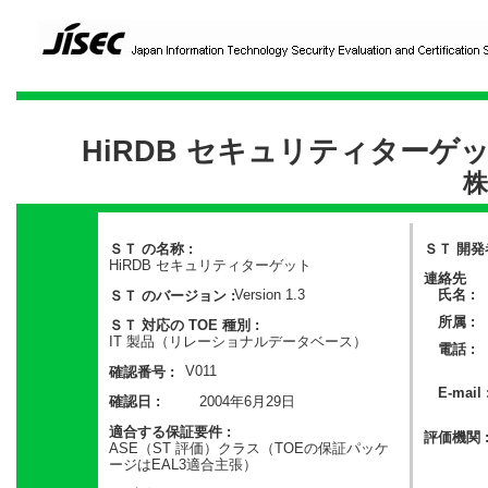
HiRDB セキュリティターゲ
株
ＳＴ の名称 :
ＳＴ 開発者
HiRDB セキュリティターゲット
連絡先
Version 1.3
氏名 :
ＳＴ のバージョン :
所属 :
ＳＴ 対応の TOE 種別 :
IT 製品（リレーショナルデータベース）
電話 :
V011
確認番号 :
E-mail 
2004年6月29日
確認日 :
適合する保証要件 :
評価機関 
ASE（ST 評価）クラス（TOEの保証パッケ
ージはEAL3適合主張）