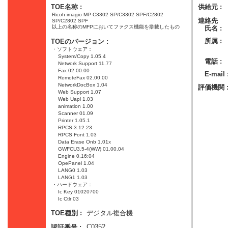
TOE名称 :
供給元 :
Ricoh imagio MP C3302 SP/C3302 SPF/C2802
連絡先
SP/C2802 SPF
以上の名称のMFPにおいてファクス機能を搭載したもの
氏名 :
所属 :
TOEのバージョン :
・ソフトウェア：
System/Copy 1.05.4
電話 :
Network Support 11.77
Fax 02.00.00
E-mail 
RemoteFax 02.00.00
NetworkDocBox 1.04
評価機関 
Web Support 1.07
Web Uapl 1.03
animation 1.00
Scanner 01.09
Printer 1.05.1
RPCS 3.12.23
RPCS Font 1.03
Data Erase Onb 1.01x
GWFCU3.5-4(WW) 01.00.04
Engine 0.16:04
OpePanel 1.04
LANG0 1.03
LANG1 1.03
・ハードウェア：
Ic Key 01020700
Ic Ctlr 03
デジタル複合機
TOE種別 :
C0352
認証番号 :