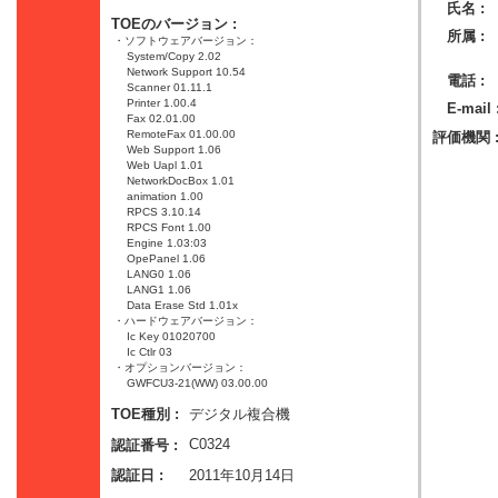
氏名 :
TOEのバージョン :
所属 :
・ソフトウェアバージョン：
System/Copy 2.02
Network Support 10.54
電話 :
Scanner 01.11.1
Printer 1.00.4
E-mail 
Fax 02.01.00
RemoteFax 01.00.00
評価機関 
Web Support 1.06
Web Uapl 1.01
NetworkDocBox 1.01
animation 1.00
RPCS 3.10.14
RPCS Font 1.00
Engine 1.03:03
OpePanel 1.06
LANG0 1.06
LANG1 1.06
Data Erase Std 1.01x
・ハードウェアバージョン：
Ic Key 01020700
Ic Ctlr 03
・オプションバージョン：
GWFCU3-21(WW) 03.00.00
デジタル複合機
TOE種別 :
C0324
認証番号 :
2011年10月14日
認証日 :